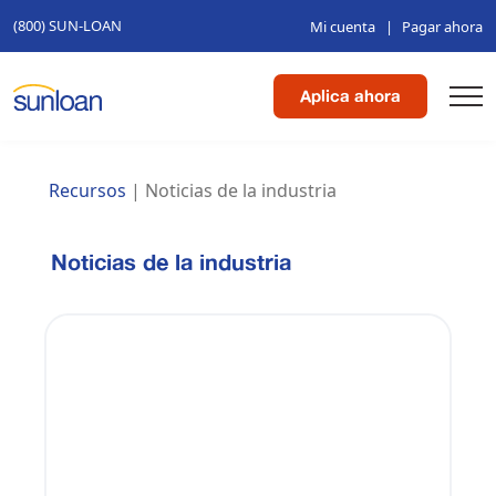
(800) SUN-LOAN
Mi cuenta
|
Pagar ahora
Aplica ahora
Noticias de la industria
Recursos
|
Noticias de la industria
Noticias de la industria