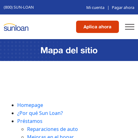
(800) SUN-LOAN
Mi cuenta
|
Pagar ahora
Aplica ahora
Mapa del sitio
Homepage
¿Por qué Sun Loan?
Préstamos
Reparaciones de auto
Mejoras en el hogar